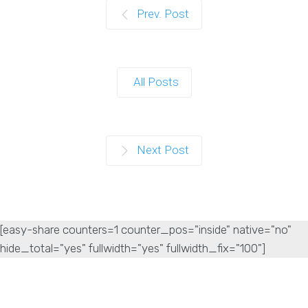
Prev. Post
All Posts
Next Post
[easy-share counters=1 counter_pos="inside" native="no"
hide_total="yes" fullwidth="yes" fullwidth_fix="100"]