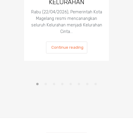
KELURAHAN
E
Pen
Rabu (22/04/2026), Pemerintah Kota
T
Magelang resmi mencanangkan
seluruh Kelurahan menjadi Kelurahan
Cinta…
Wali Kot
mene
Continue reading
peng