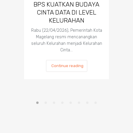
BPS KUATKAN BUDAYA
CINTA DATA DI LEVEL
Wa
KELURAHAN
E
Pen
Rabu (22/04/2026), Pemerintah Kota
T
Magelang resmi mencanangkan
seluruh Kelurahan menjadi Kelurahan
Cinta…
Wali Kot
mene
Continue reading
peng