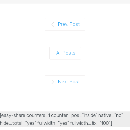
Prev. Post
All Posts
Next Post
[easy-share counters=1 counter_pos="inside" native="no"
hide_total="yes" fullwidth="yes" fullwidth_fix="100"]