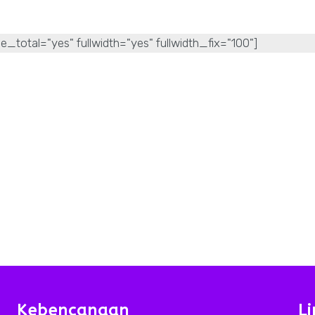
e_total="yes" fullwidth="yes" fullwidth_fix="100"]
Kebencanaan
Li