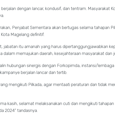
erjalan dengan lancar, kondusif, dan tentram. Masyarakat 
ya.
rakan, Penjabat Sementara akan bertugas selama tahapan Pi
Kota Magelang definitif.
at, jabatan itu amanah yang harus dipertanggungjawabkan k
da dalam memajukan daerah, kesejahteraan masyarakat dan ju
njalin hubungan sinergis dengan Forkopimda, instansi/lembag
kampanye berjalan lancar dan tertib.
yang mengikuti Pilkada, agar mentaati peraturan dan tidak me
rima kasih, selamat melaksanakan cuti dan mengikuti tahapan P
ada 2024” tandasnya.