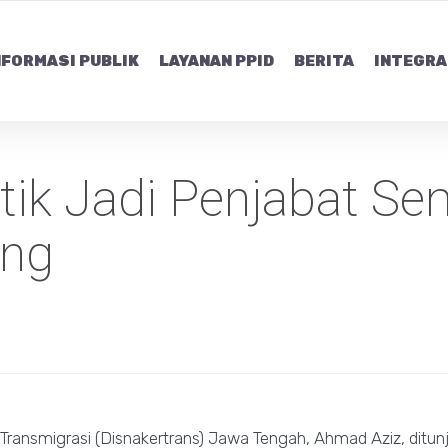
NFORMASI PUBLIK
LAYANAN PPID
BERITA
INTEGRA
tik Jadi Penjabat Se
ang
ansmigrasi (Disnakertrans) Jawa Tengah, Ahmad Aziz, ditunj