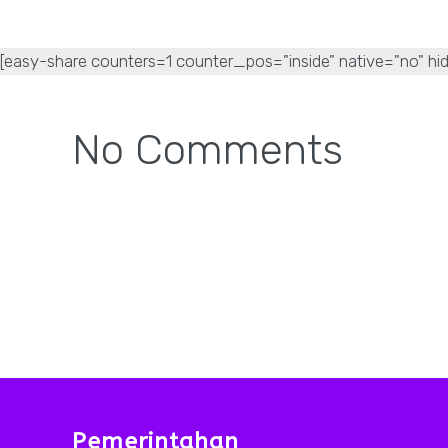
[easy-share counters=1 counter_pos="inside" native="no" hid
No Comments
Pemerintahan