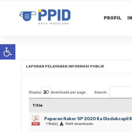
PROFIL
I
Open toolbar
LAPORAN PELAYANAN INFORMASI PUBLIK
Display
downloads per page
Search:
Title
Paparan Rakor SP 2020 Ka Disdukcapil 
1 file(s)
1069 downloads