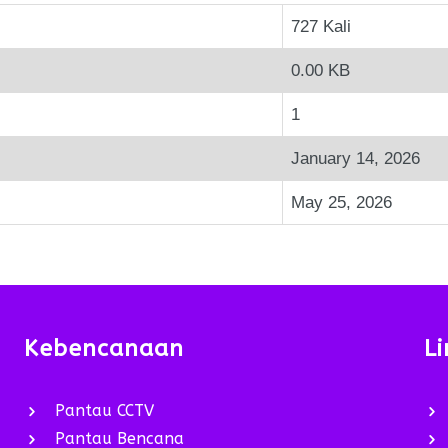
727 Kali
0.00 KB
1
January 14, 2026
May 25, 2026
Kebencanaan
Li
Pantau CCTV
Pantau Bencana