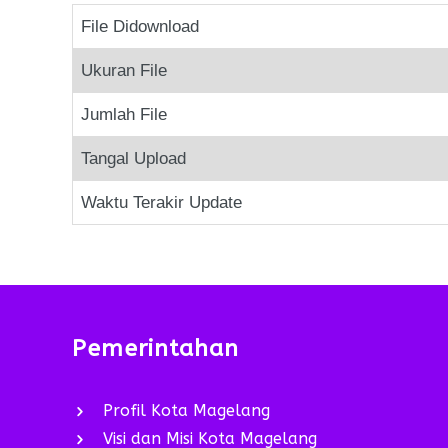
File Didownload
Ukuran File
Jumlah File
Tangal Upload
Waktu Terakir Update
Pemerintahan
Profil Kota Magelang
Visi dan Misi Kota Magelang