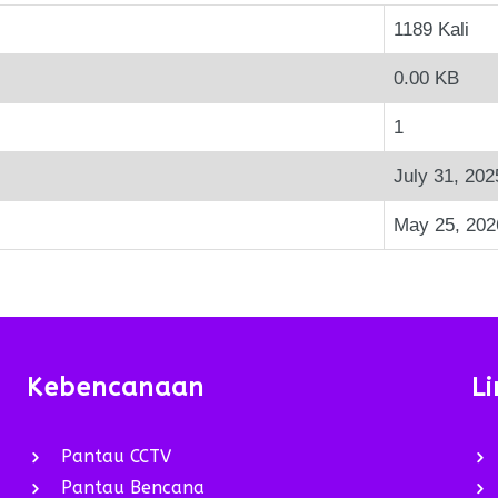
1189 Kali
0.00 KB
1
July 31, 202
May 25, 202
Kebencanaan
Li
Pantau CCTV
Pantau Bencana