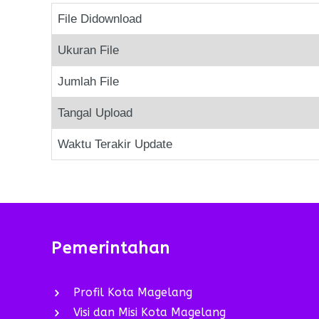
File Didownload
Ukuran File
Jumlah File
Tangal Upload
Waktu Terakir Update
Pemerintahan
Profil Kota Magelang
Visi dan Misi Kota Magelang