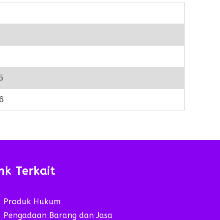
5
6
nk Terkait
Produk Hukum
Pengadaan Barang dan Jasa