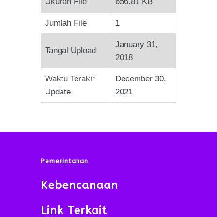
Ukuran File
656.81 KB
Jumlah File
1
January 31,
Tangal Upload
2018
Waktu Terakir
December 30,
Update
2021
Pemerintahan
Kebencanaan
Link Terkait