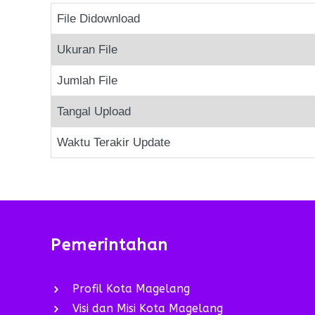
File Didownload
Ukuran File
Jumlah File
Tangal Upload
Waktu Terakir Update
Pemerintahan
Profil Kota Magelang
Visi dan Misi Kota Magelang