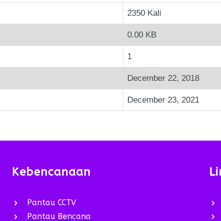
2350 Kali
0.00 KB
1
December 22, 2018
December 23, 2021
Kebencanaan
Li
Pantau CCTV
Pantau Bencana