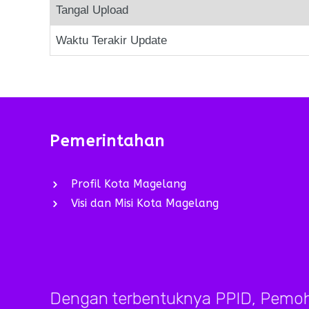
Tangal Upload
Waktu Terakir Update
Pemerintahan
Profil Kota Magelang
Visi dan Misi Kota Magelang
Dengan terbentuknya PPID, Pemoh