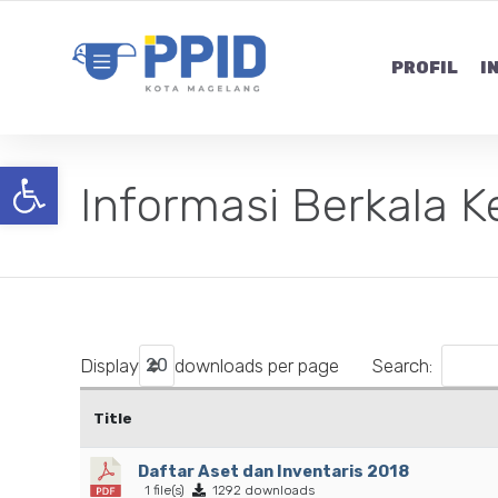
PROFIL
I
Open toolbar
Informasi Berkala 
Display
downloads per page
Search:
Title
Daftar Aset dan Inventaris 2018
1 file(s)
1292 downloads